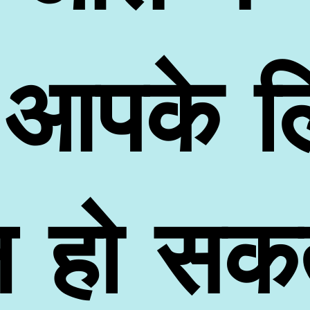
 आपके ल
 हो सकत