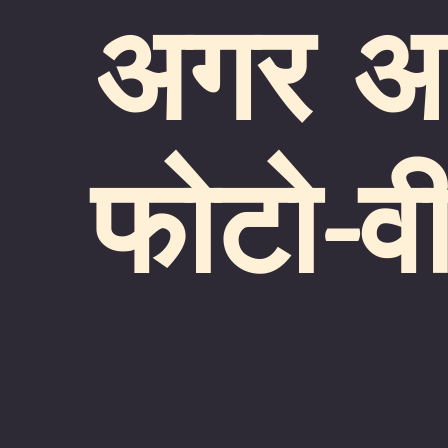
अगर आप
फोटो-व