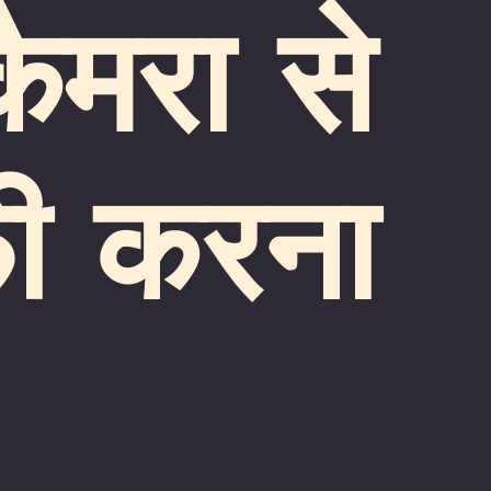
ैमरा से
फी करना