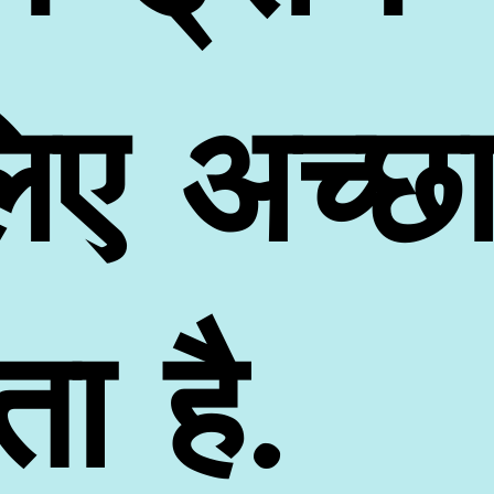
िए अच्छ
ा है.