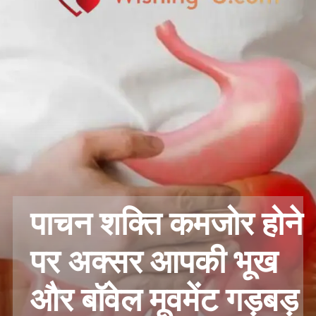
पाचन शक्ति कमजोर होने
पर अक्सर आपकी भूख
और बॉवेल मूवमेंट गड़बड़