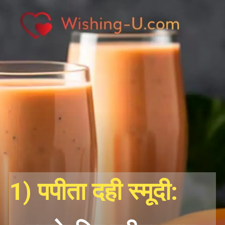
1)
पपीता दही स्मूदी
: