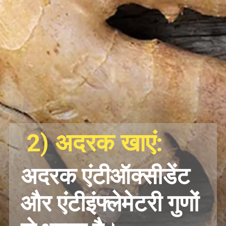
2) अदरक खाएं:
अदरक एंटीऑक्सीडेंट
और एंटीइंफ्लेमेटरी गुणों