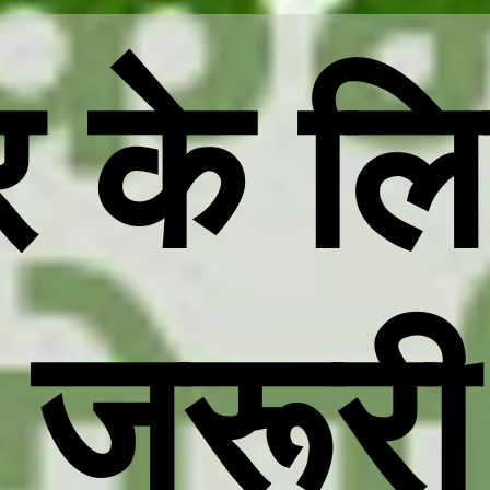
 के ल
 जरूरी 