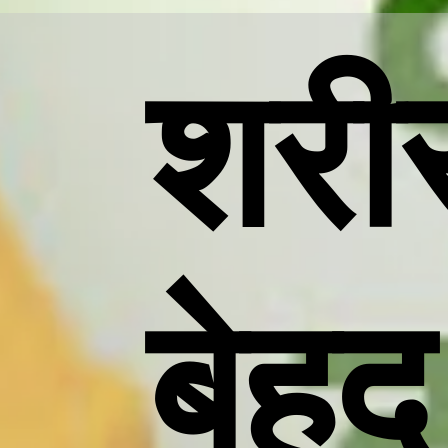
शरीर
बेहद