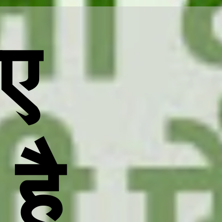
िए
है