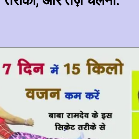
तैराकी, और तेज़ चलना.