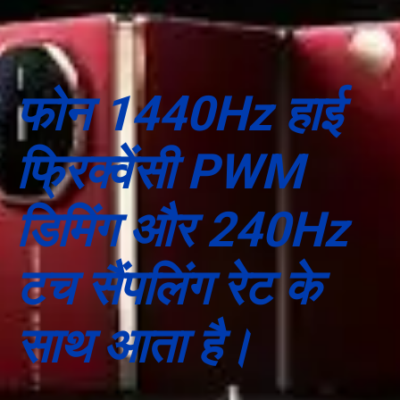
फोन 1440Hz हाई
फ्रिक्वेंसी PWM
डिमिंग और 240Hz
टच सैंपलिंग रेट के
साथ आता है।