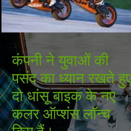
कंपनी ने युवाओं की
पसंद का ध्यान रखते हु
दो धांसू बाइक के नए
कलर ऑप्शंस लॉन्च