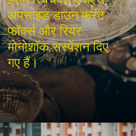
अपसाइड डाउन फ्रंट
फॉर्क्स और रियर
मोनोशॉक सस्पेंशन दिए
गए हैं।