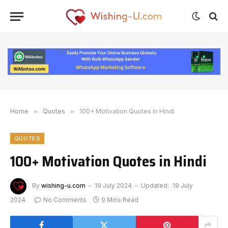
Home
»
Quotes
»
100+ Motivation Quotes in Hindi
QUOTES
100+ Motivation Quotes in Hindi
By
wishing-u.com
19 July 2024
Updated:
19 July
2024
No Comments
9 Mins Read