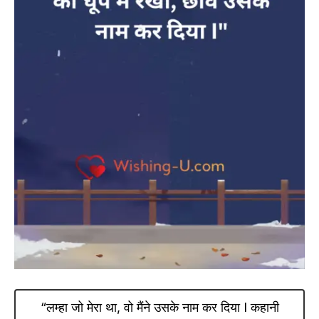
“लम्हा जो मेरा था, वो मैंने उसके नाम कर दिया I कहानी