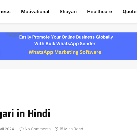
iness
Motivational
Shayari
Healthcare
Quote
ri in Hindi
ril 2024
No Comments
15 Mins Read