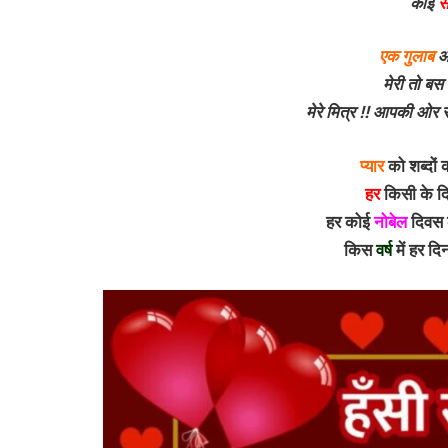
कोई
स
एक गुलाब
और
मेरी तो बस
मेरे मित्र !! आपकी ओर 
प्यार
को शब्दों
हर
किसी के दि
हर कोई
नोबेल
दिवस 
किस
वर्ष
में हर दि